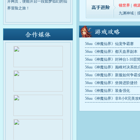
仙界斗法
开网页，便能开启一段如梦似幻的仙
镜世界
|
桃
界冒险之旅！
19:00-19:30
九渊神域
|
擂台争霸
20:00-20:30
56uu《神魔仙界》仙宠争霸赛
56uu《神魔仙界》都天血界副本
56uu《神魔仙界》封神台1-10层
56uu《神魔仙界》巅峰对决系统
56uu《神魔仙界》新服如何争霸全
56uu《神魔仙界》坐骑进阶捷径
56uu《神魔仙界》装备强化
56uu《神魔仙界》非R小R完美攻