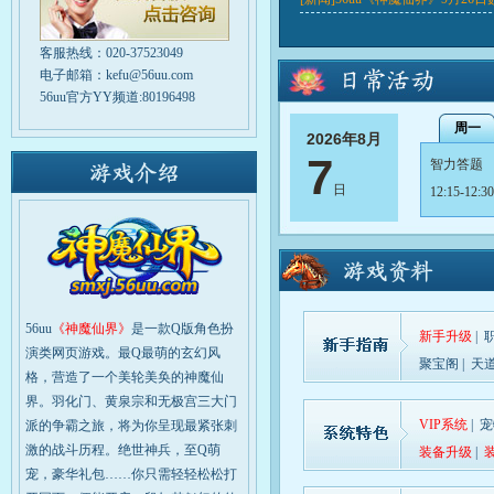
客服热线：020-37523049
电子邮箱：kefu@56uu.com
56uu官方YY频道:80196498
周一
2026年8月
7
智力答题
日
12:15-12:30
智力答题
12:15-12:30
天降横财
12:30-13:00
56uu
《神魔仙界》
是一款Q版角色扮
新手升级
|
演类网页游戏。最Q最萌的玄幻风
天降横财
聚宝阁
|
天
格，营造了一个美轮美奂的神魔仙
12:30-13:00
界。羽化门、黄泉宗和无极宫三大门
VIP系统
|
宠
派的争霸之旅，将为你呈现最紧张刺
仙界斗法
激的战斗历程。绝世神兵，至Q萌
装备升级
|
19:00-19:30
宠，豪华礼包……你只需轻轻松松打