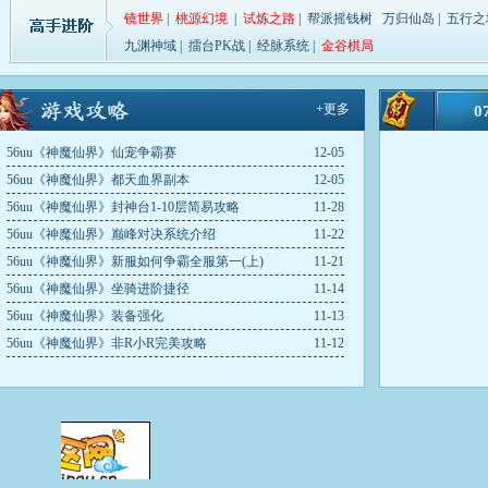
仙界斗法
擂台争霸
智力答题
天降横财
仙
镜世界
|
桃源幻境
|
试炼之路
|
帮派摇钱树
万归仙岛
|
五行之
19:00-19:30
20:00-20:30
12:15-12:30
12:30-13:00
19:
九渊神域
|
擂台PK战
|
经脉系统
|
金谷棋局
擂台争霸
20:00-20:30
+更多
0
56uu《神魔仙界》仙宠争霸赛
12-05
56uu《神魔仙界》都天血界副本
12-05
56uu《神魔仙界》封神台1-10层简易攻略
11-28
56uu《神魔仙界》巅峰对决系统介绍
11-22
56uu《神魔仙界》新服如何争霸全服第一(上)
11-21
56uu《神魔仙界》坐骑进阶捷径
11-14
56uu《神魔仙界》装备强化
11-13
56uu《神魔仙界》非R小R完美攻略
11-12