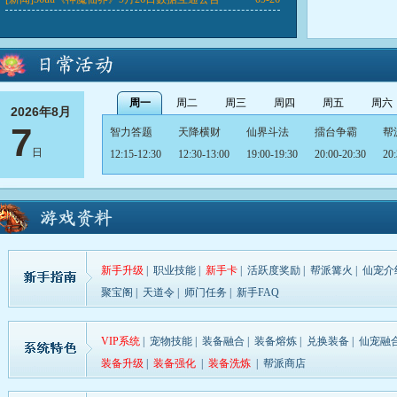
周一
周二
周三
周四
周五
周六
2026年8月
7
智力答题
天降横财
仙界斗法
擂台争霸
帮
日
12:15-12:30
12:30-13:00
19:00-19:30
20:00-20:30
20:
智力答题
天降横财
仙界斗法
擂台争霸
智
12:15-12:30
12:30-13:00
19:00-19:30
20:00-20:30
12:
天降横财
仙界斗法
擂台争霸
帮派战
智
12:30-13:00
19:00-19:30
20:00-20:30
20:30-21:00
12:
新手升级
|
职业技能
|
新手卡
|
活跃度奖励
|
帮派篝火
|
仙宠介
天降横财
仙界斗法
擂台争霸
智力问答
天
聚宝阁
|
天道令
|
师门任务
|
新手FAQ
12:30-13:00
19:00-19:30
20:00-20:30
12:15-12:30
12:
VIP系统
|
宠物技能
|
装备融合
|
装备熔炼
|
兑换装备
|
仙宠融
仙界斗法
擂台争霸
帮派战
智力答题
天
装备升级
|
装备强化
|
装备洗炼
|
帮派商店
19:00-19:30
20:00-20:30
20:30-21:00
12:15-12:30
12: