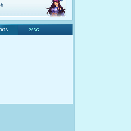
界斗法
地
00-19:30
7073
265G