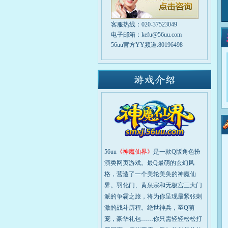
客服热线：020-37523049
电子邮箱：kefu@56uu.com
56uu官方YY频道:80196498
56uu
《神魔仙界》
是一款Q版角色扮
演类网页游戏。最Q最萌的玄幻风
格，营造了一个美轮美奂的神魔仙
界。羽化门、黄泉宗和无极宫三大门
派的争霸之旅，将为你呈现最紧张刺
激的战斗历程。绝世神兵，至Q萌
宠，豪华礼包……你只需轻轻松松打