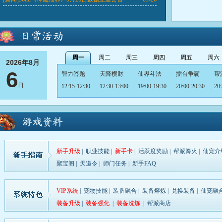
周一
周二
周三
周四
周五
周六
2026年8月
6
智力答题
天降横财
仙界斗法
擂台争霸
帮
日
12:15-12:30
12:30-13:00
19:00-19:30
20:00-20:30
20:
智力答题
天降横财
仙界斗法
擂台争霸
智
12:15-12:30
12:30-13:00
19:00-19:30
20:00-20:30
12:
天降横财
仙界斗法
擂台争霸
帮派战
智
12:30-13:00
19:00-19:30
20:00-20:30
20:30-21:00
12:
新手升级
|
职业技能
|
新手卡
|
活跃度奖励
|
帮派篝火
|
仙宠介
天降横财
仙界斗法
擂台争霸
智力问答
天
聚宝阁
|
天道令
|
师门任务
|
新手FAQ
12:30-13:00
19:00-19:30
20:00-20:30
12:15-12:30
12:
VIP系统
|
宠物技能
|
装备融合
|
装备熔炼
|
兑换装备
|
仙宠融
仙界斗法
擂台争霸
帮派战
智力答题
天
装备升级
|
装备强化
|
装备洗炼
|
帮派商店
19:00-19:30
20:00-20:30
20:30-21:00
12:15-12:30
12: