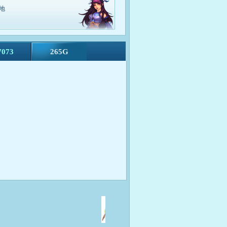
界斗法
地
00-19:30
7073
265G