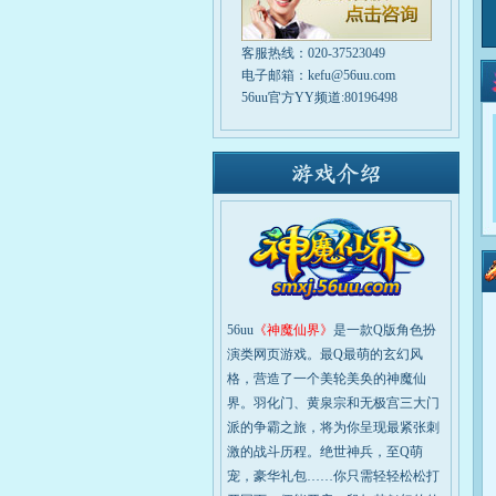
客服热线：020-37523049
电子邮箱：kefu@56uu.com
56uu官方YY频道:80196498
56uu
《神魔仙界》
是一款Q版角色扮
演类网页游戏。最Q最萌的玄幻风
格，营造了一个美轮美奂的神魔仙
界。羽化门、黄泉宗和无极宫三大门
派的争霸之旅，将为你呈现最紧张刺
激的战斗历程。绝世神兵，至Q萌
宠，豪华礼包……你只需轻轻松松打