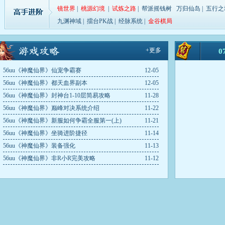
仙界斗法
擂台争霸
智力答题
天降横财
仙
镜世界
|
桃源幻境
|
试炼之路
|
帮派摇钱树
万归仙岛
|
五行之
19:00-19:30
20:00-20:30
12:15-12:30
12:30-13:00
19:
九渊神域
|
擂台PK战
|
经脉系统
|
金谷棋局
擂台争霸
20:00-20:30
+更多
0
56uu《神魔仙界》仙宠争霸赛
12-05
56uu《神魔仙界》都天血界副本
12-05
56uu《神魔仙界》封神台1-10层简易攻略
11-28
56uu《神魔仙界》巅峰对决系统介绍
11-22
56uu《神魔仙界》新服如何争霸全服第一(上)
11-21
56uu《神魔仙界》坐骑进阶捷径
11-14
56uu《神魔仙界》装备强化
11-13
56uu《神魔仙界》非R小R完美攻略
11-12