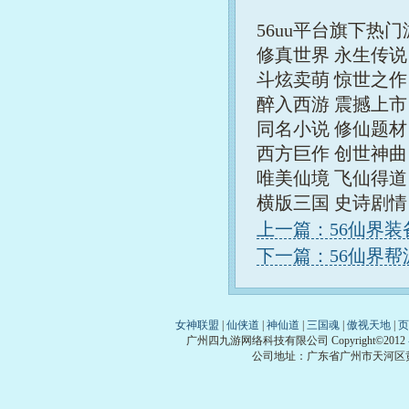
56uu平台旗下热
修真世界 永生传说
斗炫卖萌 惊世之作
醉入西游 震撼上市
同名小说 修仙题材
西方巨作 创世神曲
唯美仙境 飞仙得道
横版三国 史诗剧
上一篇：56仙界装
下一篇：56仙界帮
女神联盟
|
仙侠道
|
神仙道
|
三国魂
|
傲视天地
|
页
广州四九游网络科技有限公司 Copyright©2012
公司地址：广东省广州市天河区黄