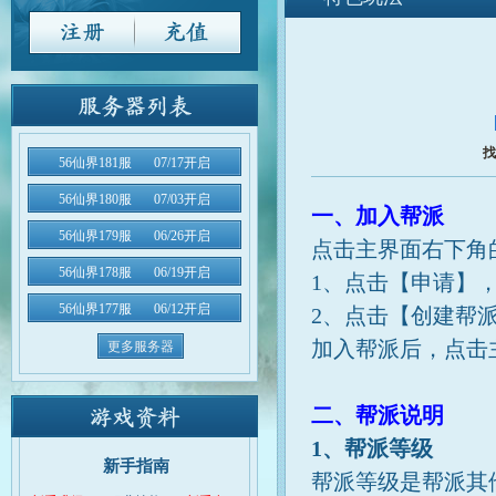
游戏资料
新手教程
游
|
|
找
56仙界181服
07/17开启
56仙界180服
07/03开启
一、加入帮派
56仙界179服
06/26开启
点击主界面右下角
56仙界178服
06/19开启
1、点击【申请】
56仙界177服
06/12开启
2、点击【创建帮
加入帮派后，点击
更多服务器
二、帮派说明
1、帮派等级
新手指南
帮派等级是帮派其