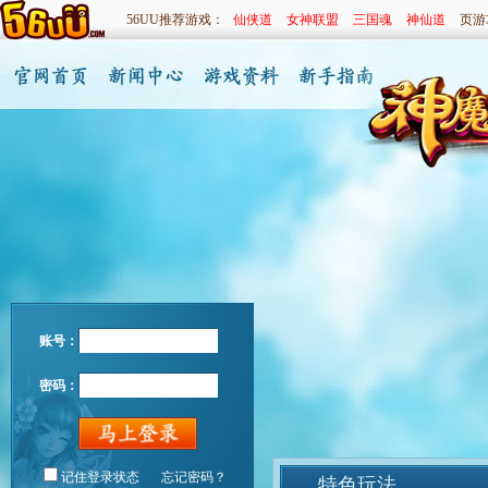
56UU推荐游戏：
仙侠道
女神联盟
三国魂
神仙道
页游
账号：
密码：
记住登录状态
忘记密码？
特色玩法