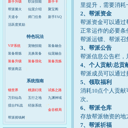
新手升级
|
职业技能
|
新手卡
|
里提升，需要消耗
帮派篝火
|
仙宠介绍
|
聚宝阁
|
2、帮派资金
天道令
|
师门任务
|
新手FAQ
|
帮派资金可以通过
活跃度奖励
|
正常运作的必要条
特色玩法
帮派运镖、帮派召
VIP系统
|
宠物技能
|
装备融合
|
3、帮派公告
装备熔炼
|
兑换装备
|
仙宠融合
|
帮派信息公告栏，
装备升级
|
装备强化
|
装备洗炼
|
4、个人贡献/总贡
帮派商店
|
帮派成员可以通过
系统指南
5、领取福利
消耗10点个人贡
镜世界
|
桃源幻境
|
试炼之路
|
万归仙岛
|
五行之地
|
九渊神域
|
次。
擂台PK战
|
经脉系统
|
6、帮派仓库
金谷棋局
|
存放帮派物资的地
帮派摇钱树
|
7、帮派祈福