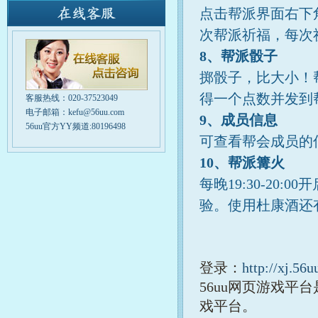
点击帮派界面右下
次帮派祈福，每次
8、帮派骰子
掷骰子，比大小！
得一个点数并发到
客服热线：020-37523049
电子邮箱：kefu@56uu.com
9、成员信息
56uu官方YY频道:80196498
可查看帮会成员的
10、帮派篝火
每晚19:30-2
验。使用杜康酒还
登录：
http://xj.56
56uu网页游戏
戏平台。